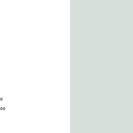
）
0
00