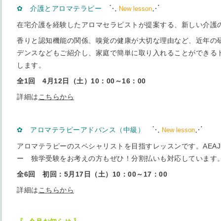
⋱
⋰
✿ 介護とアロマテラピー
New lesson
在宅介護を経験したアロマセラピストが提案する、新しい介護
香りと認知機能の関係、嗅覚の健康が大切な理由など、近年の
デンスなどもご紹介し、家庭で簡単に取り入れることができる
します。
全1回 4月12日（土）10：00～16：00
詳細は
こちらから
⋱
⋰
✿ アロマテラピーアドバンス（中級）
New lesson
アロマテラピーのスペシャリストを目指すレッスンです。AEA
ー 独学受験をお考えの方もぜひ！分割払いも対応しています
全6回 初回：5月17日（土）10：00～17：00
詳細は
こちらから