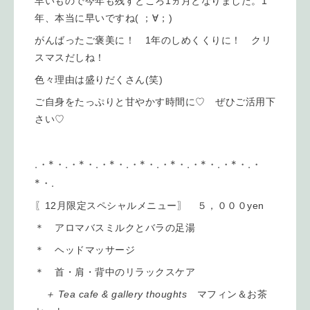
早いもので今年も残すところ1ヵ月となりました。1
年、本当に早いですね( ；∀；)
がんばったご褒美に！ 1年のしめくくりに！ クリ
スマスだしね！
色々理由は盛りだくさん(笑)
ご自身をたっぷりと甘やかす時間に♡ ぜひご活用下
さい♡
.・*・.・*・.・*・.・*・.・*・.・*・.・*・.・
*・.
〖12月限定スペシャルメニュー〗 ５，０００yen
＊ アロマバスミルクとバラの足湯
＊ ヘッドマッサージ
＊ 首・肩・背中のリラックスケア
＋ Tea cafe & gallery thoughts
マフィン＆お茶