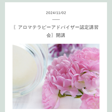
2024
/
11
/
02
〖アロマテラピーアドバイザー認定講習
会〗開講