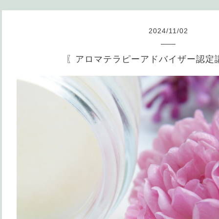
2024
/
11
/
02
〖アロマテラピーアドバイザー認定