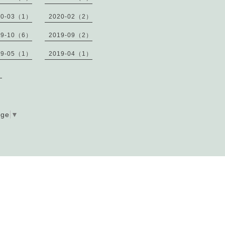
20-03（1）
2020-02（2）
19-10（6）
2019-09（2）
19-05（1）
2019-04（1）
）
age
▼