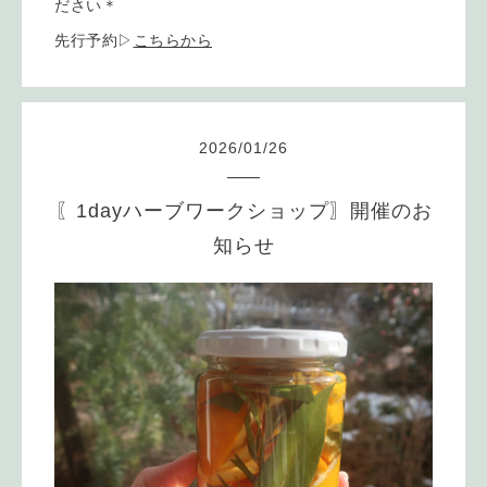
ださい＊
先行予約▷
こちらから
2026
/
01
/
26
〖1dayハーブワークショップ〗開催のお
知らせ