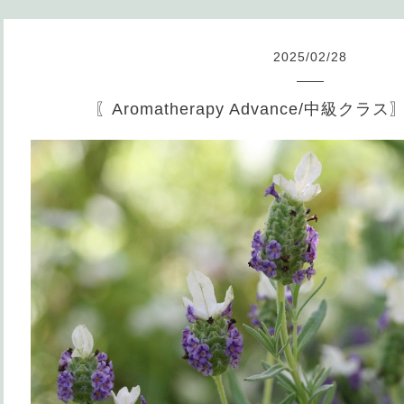
2025
/
02
/
28
〖Aromatherapy Advance/中級ク