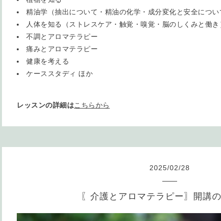
精油学（抽出について・精油の化学・成分変化と安全につい
人体を知る（ストレスケア・触覚・嗅覚・脳のしくみと働き
不調とアロマテラピー
痛みとアロマテラピー
健康を考える
ケーススタディ ほか
レッスンの詳細は
こちらから
2025
/
02
/
28
〖介護とアロマテラピー〗開講