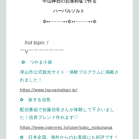
中山神社のお清め塩で作る
ハーバルソルト
✼••┈┈┈┈••✼••┈┈┈┈••✼
hot topic！
￣V￣￣￣￣￣￣￣
✿ つやま小旅
津山市公式観光サイト・体験プログラムに掲載さ
れました！
https://www.tsuyamakan.jp/
✿ 旅する信長
配信番組で佐藤信長さんが体験して下さいまし
た！信長ブレンド作れます♡
https://www.openrec.tv/user/sato_nobunaga
✿ 日本全国、海外からのお客様にも好評です！