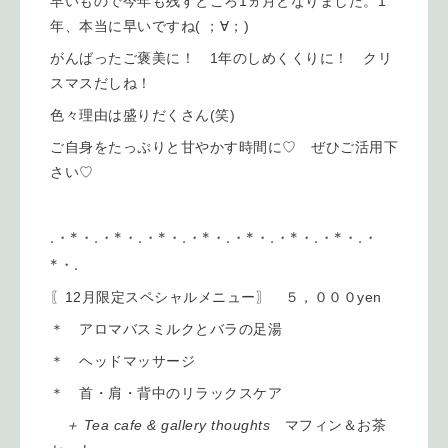
早いもので今年も残すところ1ヵ月となりました。1
年、本当に早いですね( ；∀；)
がんばったご褒美に！ 1年のしめくくりに！ クリ
スマスだしね！
色々理由は盛りだくさん(笑)
ご自身をたっぷりと甘やかす時間に♡ ぜひご活用下
さい♡
.・*・.・*・.・*・.・*・.・*・.・*・.・*・.・
*・.
〖12月限定スペシャルメニュー〗 ５，０００yen
＊ アロマバスミルクとバラの足湯
＊ ヘッドマッサージ
＊ 首・肩・背中のリラックスケア
＋ Tea cafe & gallery thoughts
マフィン＆お茶