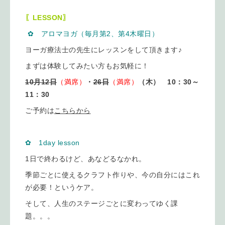
〖LESSON〗
✿ アロマヨガ（毎月第2、第4木曜日）
ヨーガ療法士の先生にレッスンをして頂きます♪
まずは体験してみたい方もお気軽に！
10月12
日
（満席）
・
26日
（満席）
（木） 10：30～
11：30
ご予約は
こちらから
✿ 1day lesson
1日で終わるけど、あなどるなかれ。
季節ごとに使えるクラフト作りや、今の自分にはこれ
が必要！というケア。
そして、人生のステージごとに変わってゆく課
題。。。