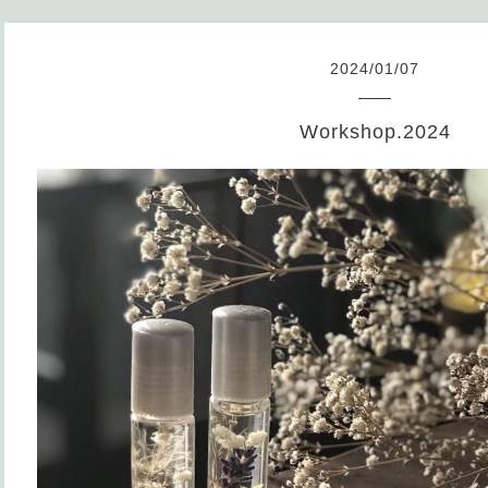
2024
/
01
/
07
Workshop.2024