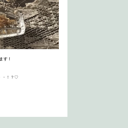
ます！
・・！？♡