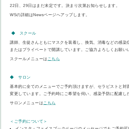
22日、29日はまだ未定です。決まり次第お知らせします。
WSの詳細はNewsページへアップします。
◆ スクール
講師、生徒さんともにマスクを装着し、換気、消毒などの感染
またはプライベートで開講しています。ご協力よろしくお願い
スクールメニューは
こちら
◆ サロン
基本的に全てのメニューでご予約頂けますが、セラピストと対
変更しています。ご予約時にご希望を伺い、感染予防に配慮し
サロンメニューは
こちら
＜ご予約について＞
インスタ・フェイスブックページのメッセージでもご予約可