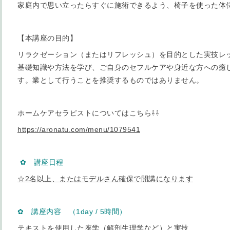
家庭内で思い立ったらすぐに施術できるよう、椅子を使った体
【本講座の目的】
リラクゼーション（またはリフレッシュ）を目的とした実技レ
基礎知識や方法を学び、ご自身のセフルケアや身近な方への癒
す。業として行うことを推奨するものではありません。
ホームケアセラピストについてはこちら⇩⇩
https://aronatu.com/menu/1079541
✿ 講座日程
☆2名以上、またはモデルさん確保で開講になります
✿ 講座内容 （1day / 5時間）
テキストを使用した座学（解剖生理学など）と実技